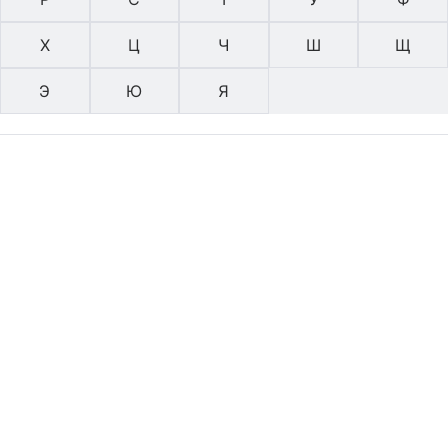
Х
Ц
Ч
Ш
Щ
Э
Ю
Я