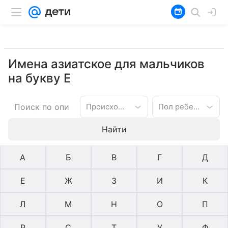
Имена азиатское для мальчиков
на букву Е
Происхождение имени
Пол ребенка
Найти
А
Б
В
Г
Д
Е
Ж
З
И
К
Л
М
Н
О
П
Р
С
Т
У
Ф