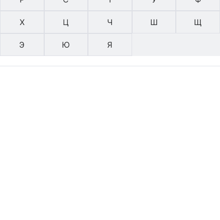
Х
Ц
Ч
Ш
Щ
Э
Ю
Я