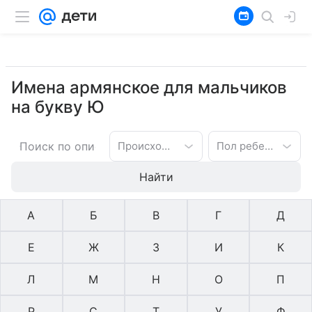
Имена армянское для мальчиков
на букву Ю
Происхождение имени
Пол ребенка
Найти
А
Б
В
Г
Д
Е
Ж
З
И
К
Л
М
Н
О
П
Р
С
Т
У
Ф