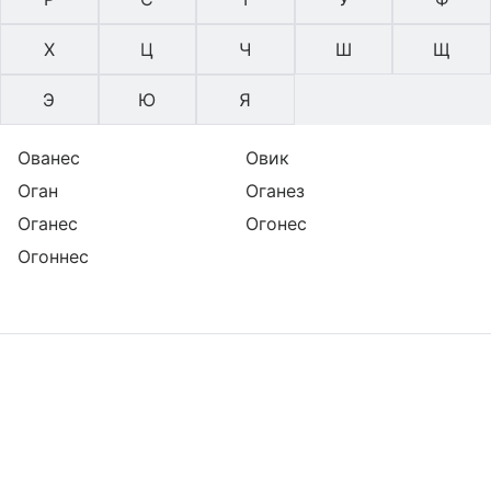
Х
Ц
Ч
Ш
Щ
Э
Ю
Я
Ованес
Овик
Оган
Оганез
Оганес
Огонес
Огоннес