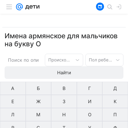
Имена армянское для мальчиков
на букву О
Происхождение имени
Пол ребенка
Найти
А
Б
В
Г
Д
Е
Ж
З
И
К
Л
М
Н
О
П
Р
С
Т
У
Ф