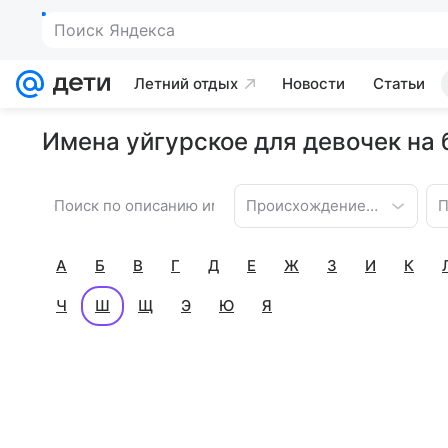
Поиск Яндекса
Летний отдых
Новости
Статьи
Имена уйгурское для девочек на
Происхождение имени
П
А
Б
В
Г
Д
Е
Ж
З
И
К
Ч
Ш
Щ
Э
Ю
Я