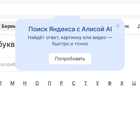
Беременность
Развитие
Почемучка
Учебник
Поиск Яндекса с Алисой AI
Найдёт ответ, картинку или видео —
 букву Ш
быстро и точно
Попробовать
ол ребенка
Найти
Л
М
Н
О
П
Р
С
Т
У
Ф
Х
Ц