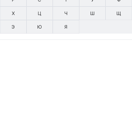
Х
Ц
Ч
Ш
Щ
Э
Ю
Я