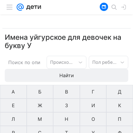
Имена уйгурское для девочек на
букву У
Происхождение имени
Пол ребенка
Найти
А
Б
В
Г
Д
Е
Ж
З
И
К
Л
М
Н
О
П
Р
С
Т
У
Ф