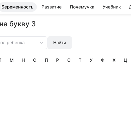
Беременность
Развитие
Почемучка
Учебник
на букву З
ол ребенка
Найти
Л
М
Н
О
П
Р
С
Т
У
Ф
Х
Ц