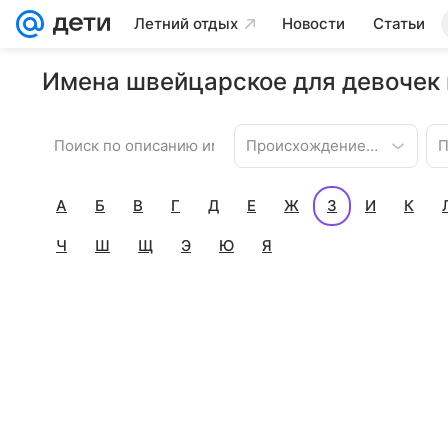
Летний отдых
Новости
Статьи
Имена швейцарское для девочек 
Происхождение имени
П
А
Б
В
Г
Д
Е
Ж
З
И
К
Ч
Ш
Щ
Э
Ю
Я