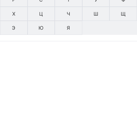
Х
Ц
Ч
Ш
Щ
Э
Ю
Я