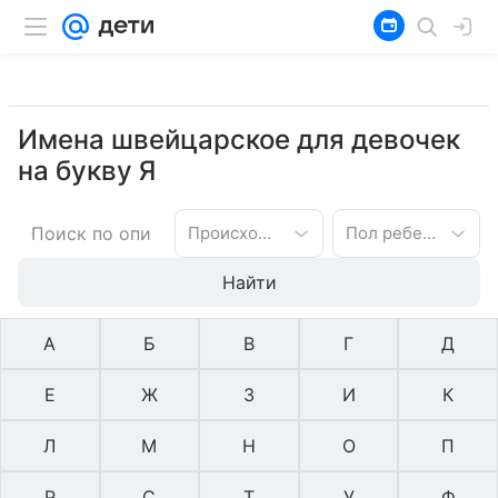
Имена швейцарское для девочек
на букву Я
Происхождение имени
Пол ребенка
Найти
А
Б
В
Г
Д
Е
Ж
З
И
К
Л
М
Н
О
П
Р
С
Т
У
Ф