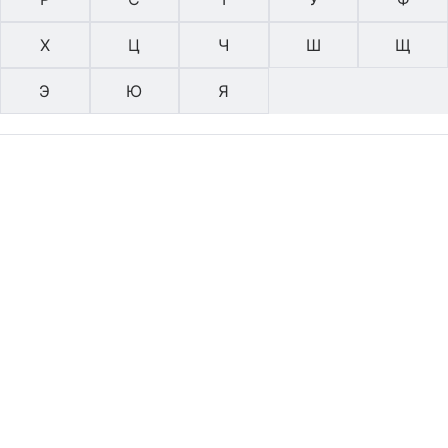
Х
Ц
Ч
Ш
Щ
Э
Ю
Я