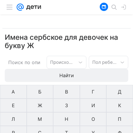
Имена сербское для девочек на
букву Ж
Происхождение имени
Пол ребенка
Найти
А
Б
В
Г
Д
Е
Ж
З
И
К
Л
М
Н
О
П
Р
С
Т
У
Ф