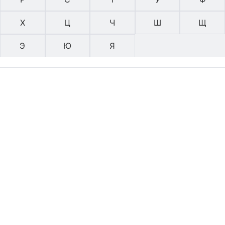
Х
Ц
Ч
Ш
Щ
Э
Ю
Я