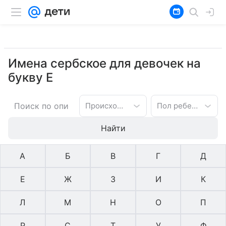
Имена сербское для девочек на
букву Е
Происхождение имени
Пол ребенка
Найти
А
Б
В
Г
Д
Е
Ж
З
И
К
Л
М
Н
О
П
Р
С
Т
У
Ф