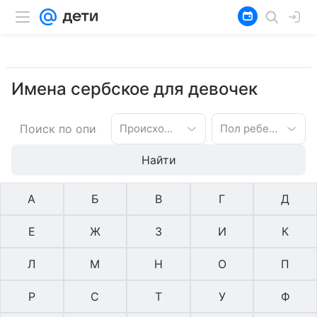
Имена сербское для девочек
Происхождение имени
Пол ребенка
Найти
А
Б
В
Г
Д
Е
Ж
З
И
К
Л
М
Н
О
П
Р
С
Т
У
Ф