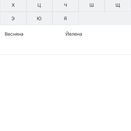
Х
Ц
Ч
Ш
Щ
Э
Ю
Я
Весняна
Йелена