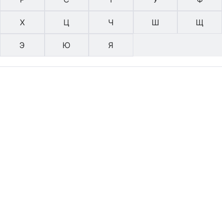
Х
Ц
Ч
Ш
Щ
Э
Ю
Я