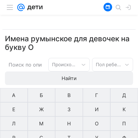
Имена румынское для девочек на
букву О
Происхождение имени
Пол ребенка
Найти
А
Б
В
Г
Д
Е
Ж
З
И
К
Л
М
Н
О
П
Р
С
Т
У
Ф