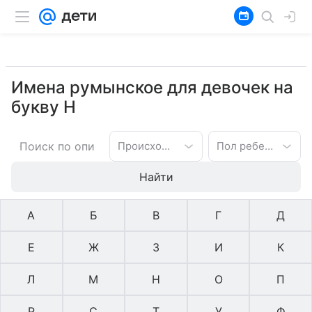
Имена румынское для девочек на
букву Н
Происхождение имени
Пол ребенка
Найти
А
Б
В
Г
Д
Е
Ж
З
И
К
Л
М
Н
О
П
Р
С
Т
У
Ф