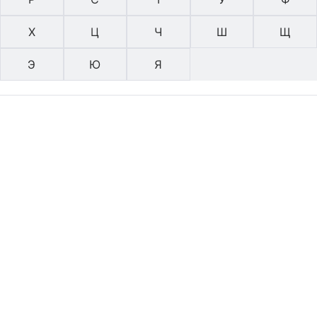
Х
Ц
Ч
Ш
Щ
Э
Ю
Я