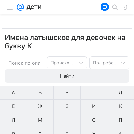
Имена латышское для девочек на
букву К
Происхождение имени
Пол ребенка
Найти
А
Б
В
Г
Д
Е
Ж
З
И
К
Л
М
Н
О
П
Р
С
Т
У
Ф