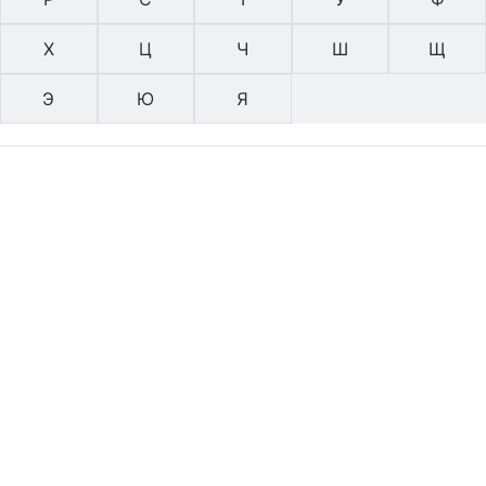
Х
Ц
Ч
Ш
Щ
Э
Ю
Я