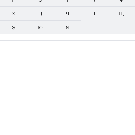
Х
Ц
Ч
Ш
Щ
Э
Ю
Я