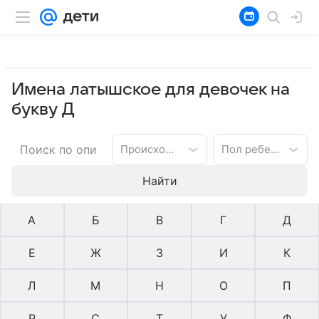
Имена латышское для девочек на
букву Д
Происхождение имени
Пол ребенка
Найти
А
Б
В
Г
Д
Е
Ж
З
И
К
Л
М
Н
О
П
Р
С
Т
У
Ф