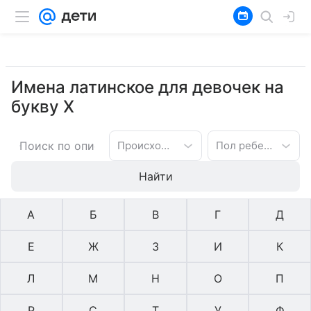
Имена латинское для девочек на
букву Х
Происхождение имени
Пол ребенка
Найти
А
Б
В
Г
Д
Е
Ж
З
И
К
Л
М
Н
О
П
Р
С
Т
У
Ф