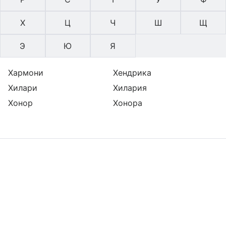
Х
Ц
Ч
Ш
Щ
Э
Ю
Я
Хармони
Хендрика
Хилари
Хилария
Хонор
Хонора