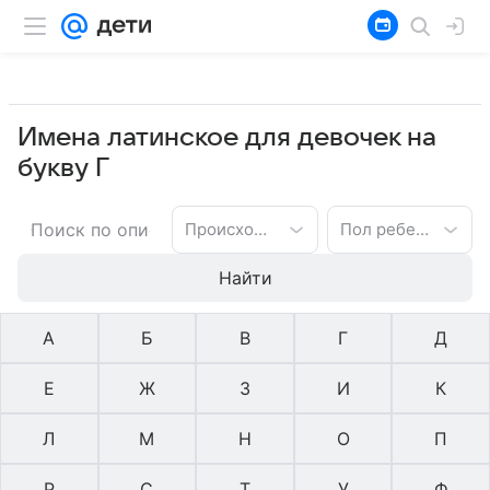
Имена латинское для девочек на
букву Г
Происхождение имени
Пол ребенка
Найти
А
Б
В
Г
Д
Е
Ж
З
И
К
Л
М
Н
О
П
Р
С
Т
У
Ф