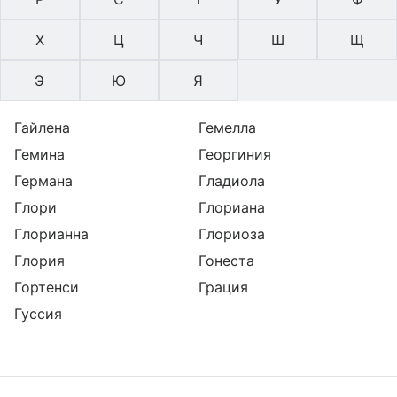
Х
Ц
Ч
Ш
Щ
Э
Ю
Я
Гайлена
Гемелла
Гемина
Георгиния
Германа
Гладиола
Глори
Глориана
Глорианна
Глориоза
Глория
Гонеста
Гортенси
Грация
Гуссия