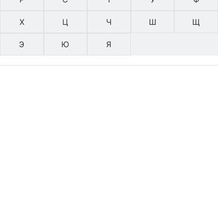
Х
Ц
Ч
Ш
Щ
Э
Ю
Я