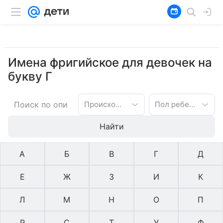
Имена фригийское для девочек на
букву Г
Происхождение имени
Пол ребенка
Найти
А
Б
В
Г
Д
Е
Ж
З
И
К
Л
М
Н
О
П
Р
С
Т
У
Ф