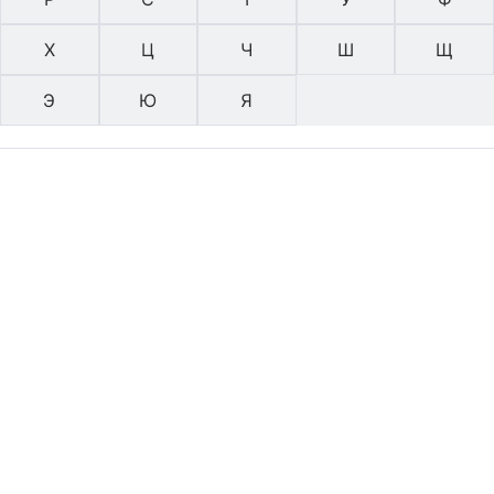
Х
Ц
Ч
Ш
Щ
Э
Ю
Я