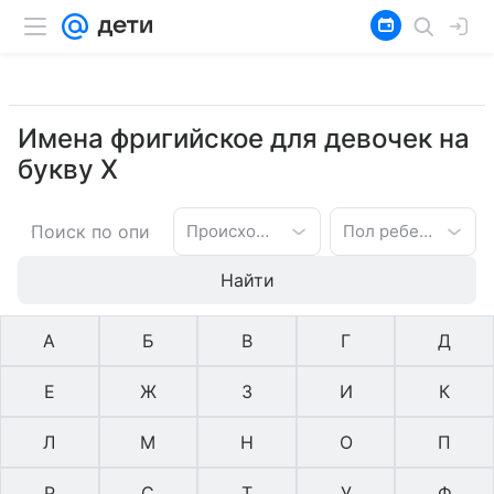
Имена фригийское для девочек на
букву Х
Происхождение имени
Пол ребенка
Найти
А
Б
В
Г
Д
Е
Ж
З
И
К
Л
М
Н
О
П
Р
С
Т
У
Ф