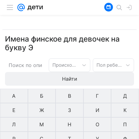
Имена финское для девочек на
букву Э
Происхождение имени
Пол ребенка
Найти
А
Б
В
Г
Д
Е
Ж
З
И
К
Л
М
Н
О
П
Р
С
Т
У
Ф