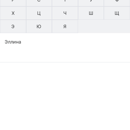
Х
Ц
Ч
Ш
Щ
Э
Ю
Я
Эллина