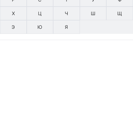
Х
Ц
Ч
Ш
Щ
Э
Ю
Я