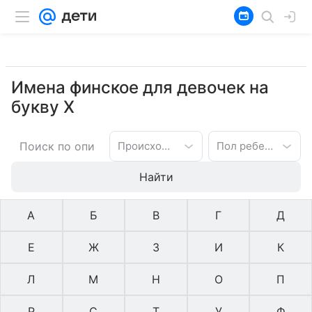
Имена финское для девочек на
букву Х
Происхождение имени
Пол ребенка
Найти
А
Б
В
Г
Д
Е
Ж
З
И
К
Л
М
Н
О
П
Р
С
Т
У
Ф