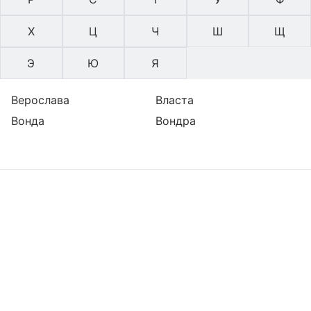
Х
Ц
Ч
Ш
Щ
Э
Ю
Я
Верослава
Власта
Вонда
Вондра