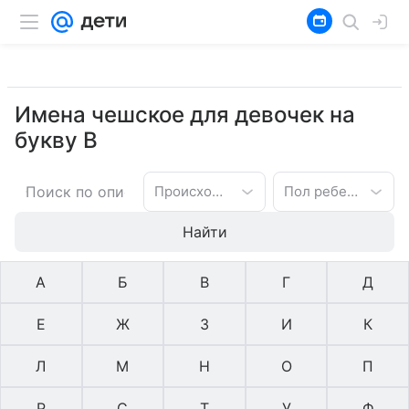
Имена чешское для девочек на
букву В
Происхождение имени
Пол ребенка
Найти
А
Б
В
Г
Д
Е
Ж
З
И
К
Л
М
Н
О
П
Р
С
Т
У
Ф