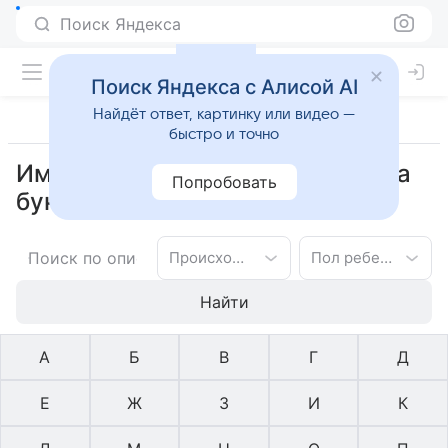
Поиск Яндекса
Поиск Яндекса с Алисой AI
Найдёт ответ, картинку или видео —
быстро и точно
Имена чеченское для девочек на
Попробовать
букву Н
Происхождение имени
Пол ребенка
Найти
А
Б
В
Г
Д
Е
Ж
З
И
К