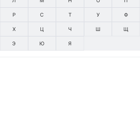
Л
М
Н
О
П
Р
С
Т
У
Ф
Х
Ц
Ч
Ш
Щ
Э
Ю
Я