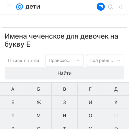
Имена чеченское для девочек на
букву Е
Происхождение имени
Пол ребенка
Найти
А
Б
В
Г
Д
Е
Ж
З
И
К
Л
М
Н
О
П
Р
С
Т
У
Ф