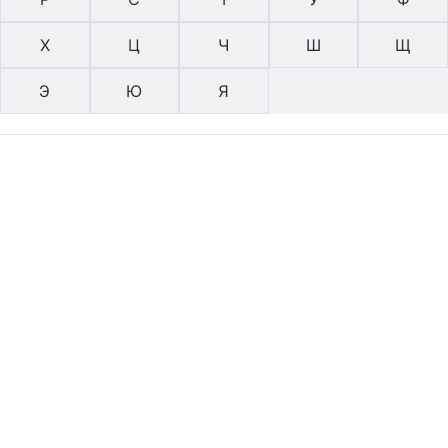
Х
Ц
Ч
Ш
Щ
Э
Ю
Я