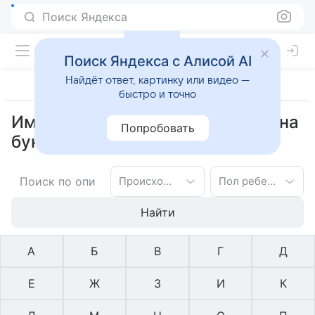
Поиск Яндекса
Поиск Яндекса с Алисой AI
Найдёт ответ, картинку или видео —
быстро и точно
Имена библейское для девочек на
Попробовать
букву Ц
Происхождение имени
Пол ребенка
Найти
А
Б
В
Г
Д
Е
Ж
З
И
К