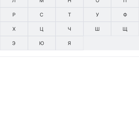
Л
М
Н
О
П
Р
С
Т
У
Ф
Х
Ц
Ч
Ш
Щ
Э
Ю
Я