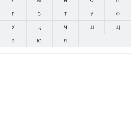
Л
М
Н
О
П
Р
С
Т
У
Ф
Х
Ц
Ч
Ш
Щ
Э
Ю
Я