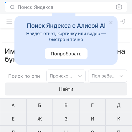
Поиск Яндекса
Поиск Яндекса с Алисой AI
Найдёт ответ, картинку или видео —
быстро и точно
Имена библейское для девочек на
Попробовать
букву Х
Происхождение имени
Пол ребенка
Найти
А
Б
В
Г
Д
Е
Ж
З
И
К