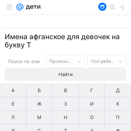
Имена афганское для девочек на
букву Т
Происхождение имени
Пол ребенка
Найти
А
Б
В
Г
Д
Е
Ж
З
И
К
Л
М
Н
О
П
Р
С
Т
У
Ф