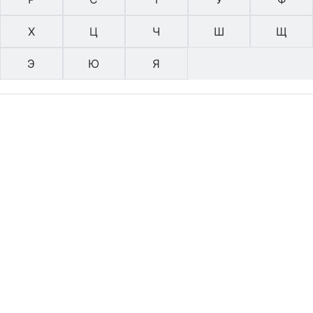
Х
Ц
Ч
Ш
Щ
Э
Ю
Я