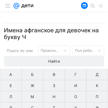
Имена афганское для девочек на
букву Ч
Происхождение имени
Пол ребенка
Найти
А
Б
В
Г
Д
Е
Ж
З
И
К
Л
М
Н
О
П
Р
С
Т
У
Ф