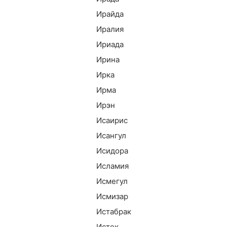
Ирайда
Иралия
Ириада
Ирина
Ирка
Ирма
Ирэн
Исаирис
Исангул
Исидора
Исламия
Исмегул
Исмизар
Истабрак
Истек