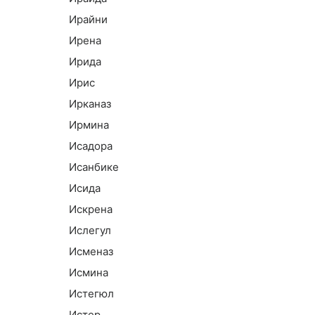
Ирайни
Ирена
Ирида
Ирис
Ирканаз
Ирмина
Исадора
Исанбике
Исида
Искрена
Ислегул
Исменаз
Исмина
Истегюл
Истер