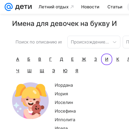
Летний отдых
Новости
Статьи
Имена для девочек на букву И
Происхождение имени
П
А
Б
В
Г
Д
Е
Ж
З
И
К
Ч
Ш
Щ
Э
Ю
Я
Иордана
Иория
Иоселин
Иосефина
Ипполита
Ирада