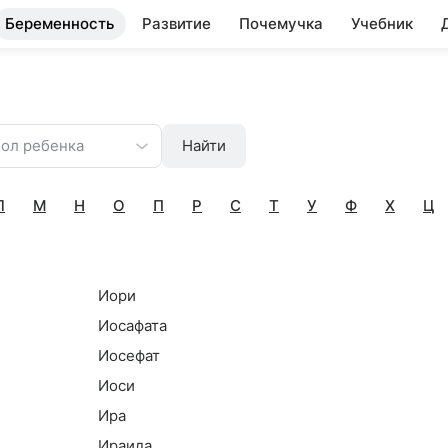
Беременность
Развитие
Почемучка
Учебник
ол ребенка
Найти
Л
М
Н
О
П
Р
С
Т
У
Ф
Х
Ц
Иори
Иосафата
Иосефат
Иоси
Ира
Ираида