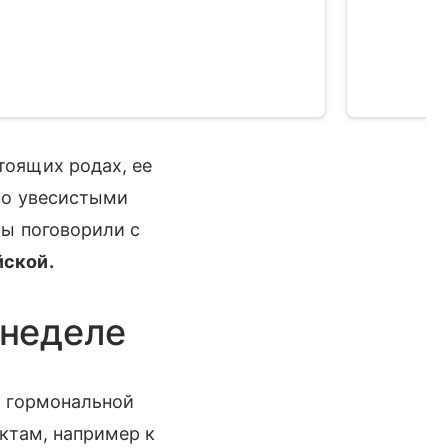
тоящих родах, ее
ьно увесистыми
мы поговорили с
йской.
 неделе
а гормональной
ктам, например к