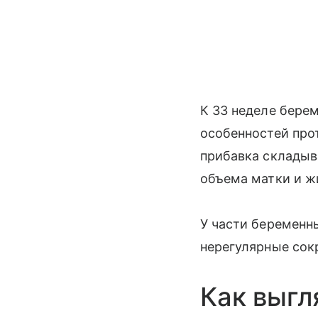
К 33 неделе бере
особенностей про
прибавка складыв
объема матки и ж
У части беременн
нерегулярные сок
Как выгл