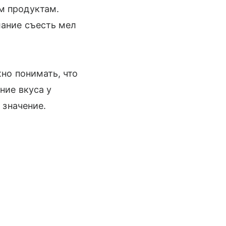
м продуктам.
лание съесть мел
но понимать, что
ние вкуса у
 значение.