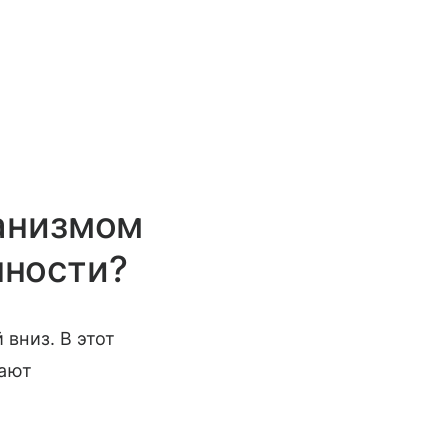
ганизмом
нности?
вниз. В этот
жают