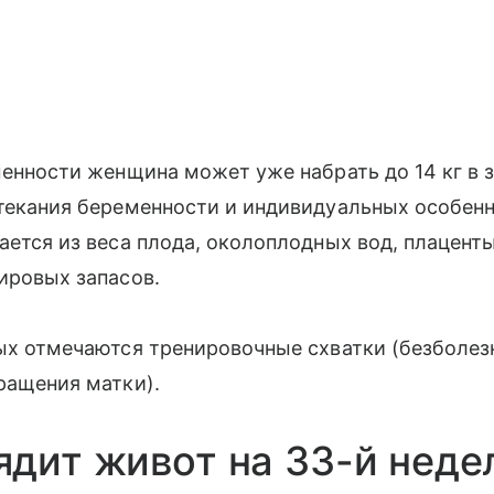
менности женщина может уже набрать до 14 кг в 
текания беременности и индивидуальных особенн
ается из веса плода, околоплодных вод, плацент
ировых запасов.
ых отмечаются тренировочные схватки (безболез
ращения матки).
ядит живот на 33-й неде