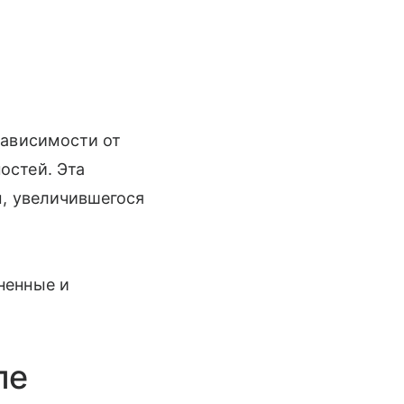
зависимости от
остей. Эта
ы, увеличившегося
ненные и
ле