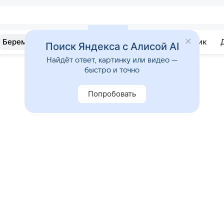
Беременность
Развитие
Почемучка
Учебник
Поиск Яндекса с Алисой AI
Найдёт ответ, картинку или видео —
быстро и точно
Попробовать