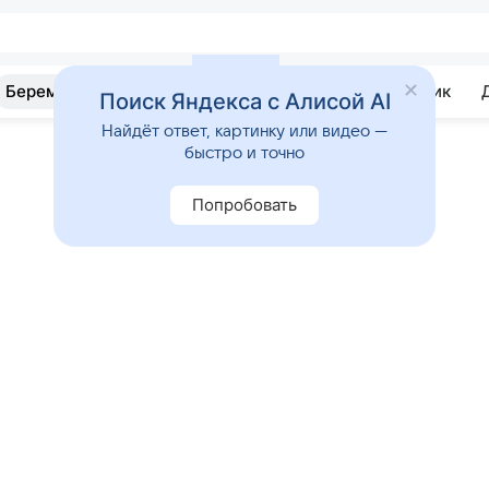
Беременность
Развитие
Почемучка
Учебник
Поиск Яндекса с Алисой AI
Найдёт ответ, картинку или видео —
быстро и точно
Попробовать