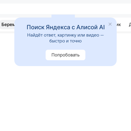
Беременность
Развитие
Почемучка
Учебник
Поиск Яндекса с Алисой AI
Найдёт ответ, картинку или видео —
быстро и точно
Попробовать