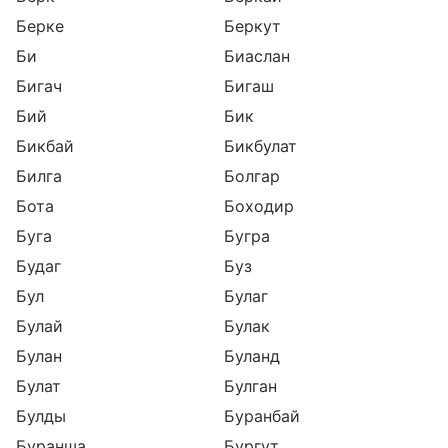
Берке
Беркут
Би
Биаслан
Бигач
Бигаш
Бий
Бик
Бикбай
Бикбулат
Билга
Болгар
Бота
Боходир
Буга
Бугра
Будаг
Буз
Бул
Булаг
Булай
Булак
Булан
Буланд
Булат
Булган
Булды
Буранбай
Буранша
Бургут