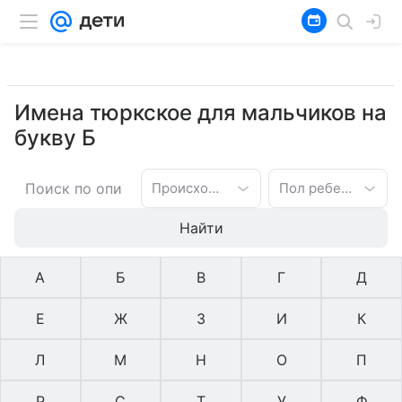
Имена тюркское для мальчиков на
букву Б
Происхождение имени
Пол ребенка
Найти
А
Б
В
Г
Д
Е
Ж
З
И
К
Л
М
Н
О
П
Р
С
Т
У
Ф