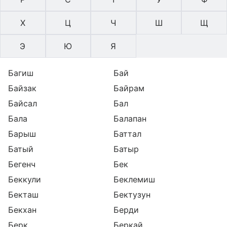
Х
Ц
Ч
Ш
Щ
Э
Ю
Я
Багиш
Бай
Байзак
Байрам
Байсал
Бал
Бала
Балапан
Барыш
Баттал
Батый
Батыр
Бегенч
Бек
Беккули
Беклемиш
Бекташ
Бектузун
Бекхан
Берди
Берк
Беркай