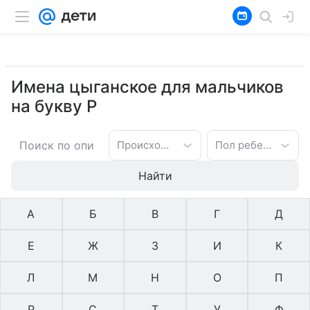
Имена цыганское для мальчиков
на букву Р
Происхождение имени
Пол ребенка
Найти
А
Б
В
Г
Д
Е
Ж
З
И
К
Л
М
Н
О
П
Р
С
Т
У
Ф