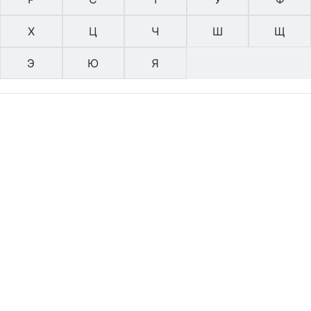
Х
Ц
Ч
Ш
Щ
Э
Ю
Я