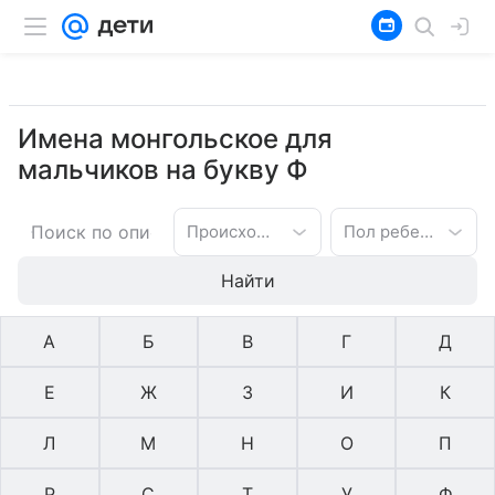
Имена монгольское для
мальчиков на букву Ф
Происхождение имени
Пол ребенка
Найти
А
Б
В
Г
Д
Е
Ж
З
И
К
Л
М
Н
О
П
Р
С
Т
У
Ф