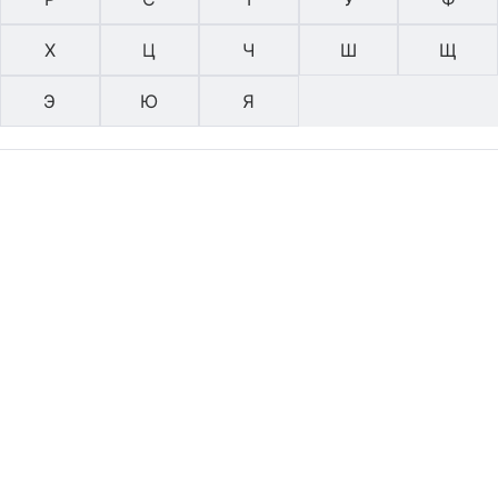
Х
Ц
Ч
Ш
Щ
Э
Ю
Я