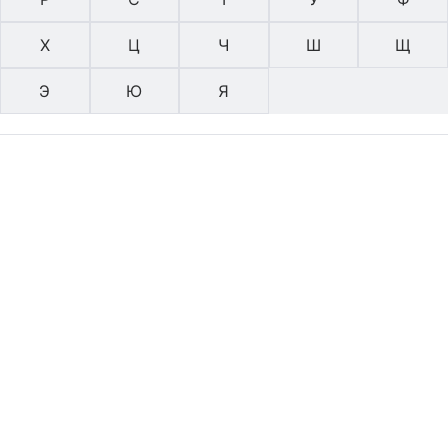
Х
Ц
Ч
Ш
Щ
Э
Ю
Я