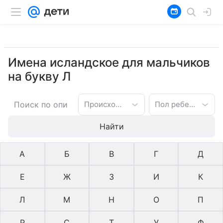
Имена исландское для мальчиков
на букву Л
Происхождение имени
Пол ребенка
Найти
А
Б
В
Г
Д
Е
Ж
З
И
К
Л
М
Н
О
П
Р
С
Т
У
Ф