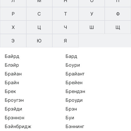
Л
М
Н
О
П
Р
С
Т
У
Ф
Х
Ц
Ч
Ш
Щ
Э
Ю
Я
Байрд
Бард
Блэйр
Боури
Брайан
Брайант
Брайн
Брейен
Брек
Брендэн
Броугэн
Броуди
Брэйди
Брэн
Брэннон
Буи
Бэйнбридж
Бэннинг