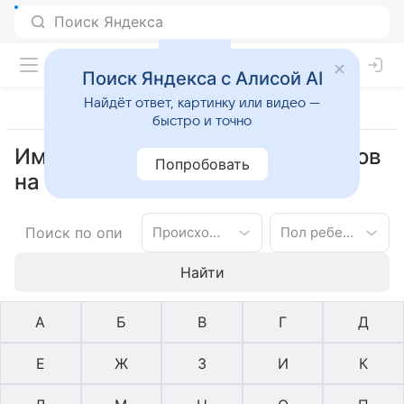
Поиск Яндекса с Алисой AI
Найдёт ответ, картинку или видео —
быстро и точно
Имена ирландское для мальчиков
Попробовать
на букву Б
Происхождение имени
Пол ребенка
Найти
А
Б
В
Г
Д
Е
Ж
З
И
К