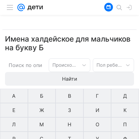
Имена халдейское для мальчиков
на букву Б
Происхождение имени
Пол ребенка
Найти
А
Б
В
Г
Д
Е
Ж
З
И
К
Л
М
Н
О
П
Р
С
Т
У
Ф