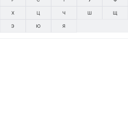
Х
Ц
Ч
Ш
Щ
Э
Ю
Я