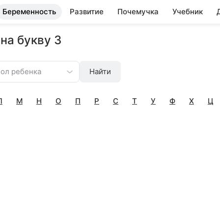
Беременность
Развитие
Почемучка
Учебник
на букву З
ол ребенка
Найти
Л
М
Н
О
П
Р
С
Т
У
Ф
Х
Ц