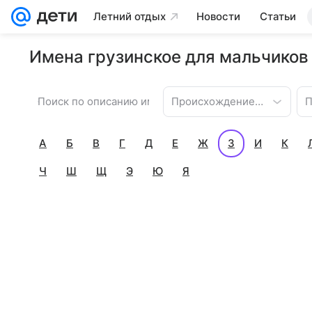
Летний отдых
Новости
Статьи
Имена грузинское для мальчиков 
Происхождение имени
П
А
Б
В
Г
Д
Е
Ж
З
И
К
Ч
Ш
Щ
Э
Ю
Я