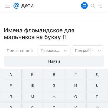
Имена фломандское для
мальчиков на букву П
Происхождение имени
Пол ребенка
Найти
А
Б
В
Г
Д
Е
Ж
З
И
К
Л
М
Н
О
П
Р
С
Т
У
Ф