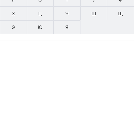
Х
Ц
Ч
Ш
Щ
Э
Ю
Я