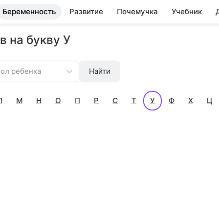
Беременность
Развитие
Почемучка
Учебник
 на букву У
ол ребенка
Найти
Л
М
Н
О
П
Р
С
Т
У
Ф
Х
Ц