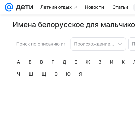
Летний отдых
Новости
Статьи
Имена белорусское для мальчиков
Происхождение имени
П
А
Б
В
Г
Д
Е
Ж
З
И
К
Ч
Ш
Щ
Э
Ю
Я