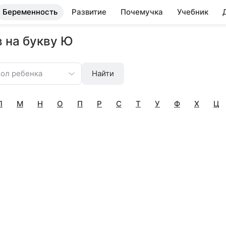
Беременность
Развитие
Почемучка
Учебник
 на букву Ю
ол ребенка
Найти
Л
М
Н
О
П
Р
С
Т
У
Ф
Х
Ц