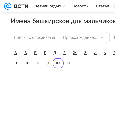
Летний отдых
Новости
Статьи
Имена башкирское для мальчиков
Происхождение имени
П
А
Б
В
Г
Д
Е
Ж
З
И
К
Ч
Ш
Щ
Э
Ю
Я