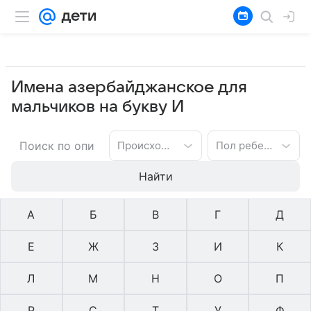
Имена азербайджанское для
мальчиков на букву И
Происхождение имени
Пол ребенка
Найти
А
Б
В
Г
Д
Е
Ж
З
И
К
Л
М
Н
О
П
Р
С
Т
У
Ф