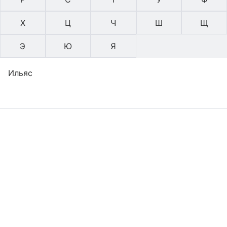
Х
Ц
Ч
Ш
Щ
Э
Ю
Я
Ильяс