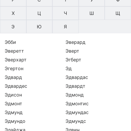
Х
Ц
Ч
Ш
Щ
Э
Ю
Я
Эбби
Эверард
Эверетт
Эверт
Эверхарт
Эгберт
Эгертон
Эд
Эдвард
Эдвардас
Эдвардес
Эдвардт
Эдисон
Эдмонд
Эдмонт
Эдмонтис
Эдмунд
Эдмундас
Эдмундо
Эдмундс
Элайджа
Элвин