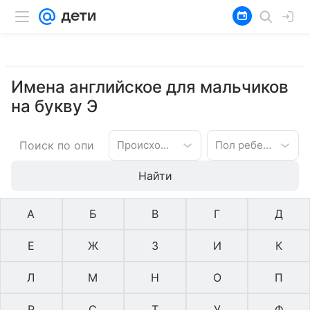
Имена английское для мальчиков
на букву Э
Происхождение имени
Пол ребенка
Найти
А
Б
В
Г
Д
Е
Ж
З
И
К
Л
М
Н
О
П
Р
С
Т
У
Ф