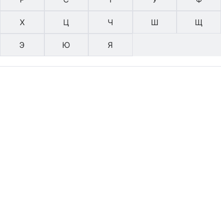
Х
Ц
Ч
Ш
Щ
Э
Ю
Я