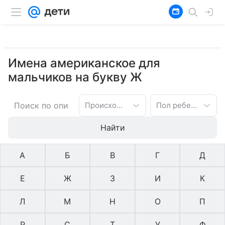
Имена американское для
мальчиков на букву Ж
Происхождение имени
Пол ребенка
Найти
А
Б
В
Г
Д
Е
Ж
З
И
К
Л
М
Н
О
П
Р
С
Т
У
Ф