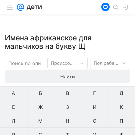
Имена африканское для
мальчиков на букву Щ
Происхождение имени
Пол ребенка
Найти
А
Б
В
Г
Д
Е
Ж
З
И
К
Л
М
Н
О
П
Р
С
Т
У
Ф