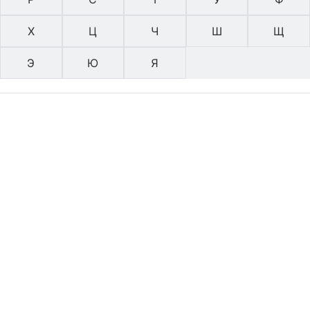
Х
Ц
Ч
Ш
Щ
Э
Ю
Я