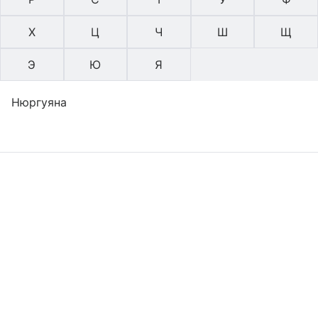
Х
Ц
Ч
Ш
Щ
Э
Ю
Я
Нюргуяна