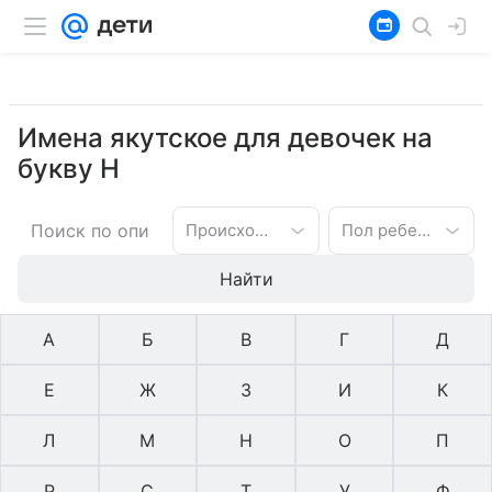
Имена якутское для девочек на
букву Н
Происхождение имени
Пол ребенка
Найти
А
Б
В
Г
Д
Е
Ж
З
И
К
Л
М
Н
О
П
Р
С
Т
У
Ф