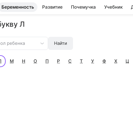
Беременность
Развитие
Почемучка
Учебник
букву Л
ол ребенка
Найти
Л
М
Н
О
П
Р
С
Т
У
Ф
Х
Ц