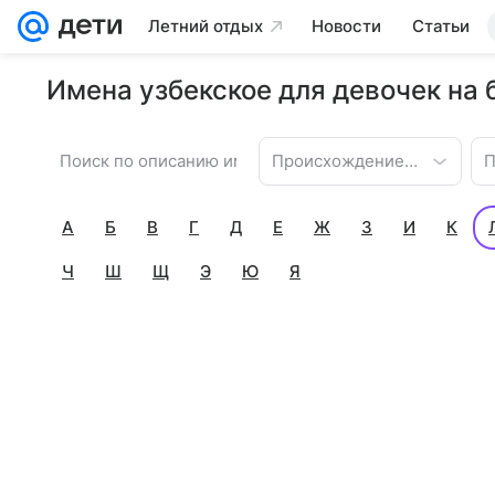
Летний отдых
Новости
Статьи
Имена узбекское для девочек на 
Происхождение имени
П
А
Б
В
Г
Д
Е
Ж
З
И
К
Ч
Ш
Щ
Э
Ю
Я