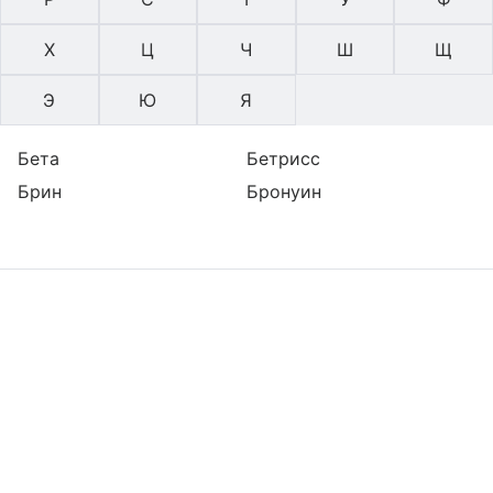
Х
Ц
Ч
Ш
Щ
Э
Ю
Я
Бета
Бетрисс
Брин
Бронуин