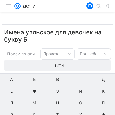
Имена уэльское для девочек на
букву Б
Происхождение имени
Пол ребенка
Найти
А
Б
В
Г
Д
Е
Ж
З
И
К
Л
М
Н
О
П
Р
С
Т
У
Ф