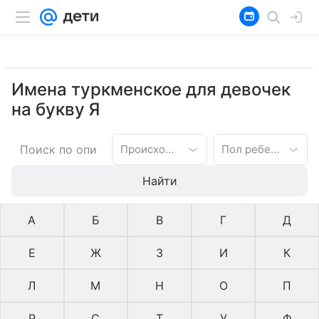
Имена туркменское для девочек
на букву Я
Происхождение имени
Пол ребенка
Найти
А
Б
В
Г
Д
Е
Ж
З
И
К
Л
М
Н
О
П
Р
С
Т
У
Ф