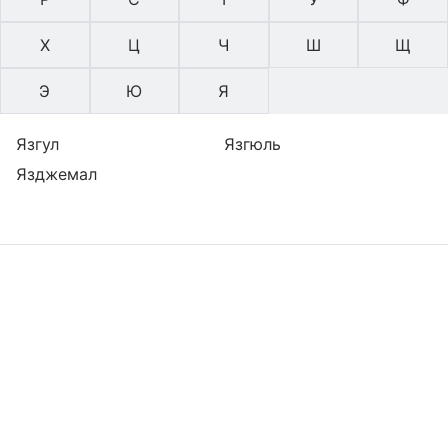
Х
Ц
Ч
Ш
Щ
Э
Ю
Я
Язгул
Язгюль
Язджемал